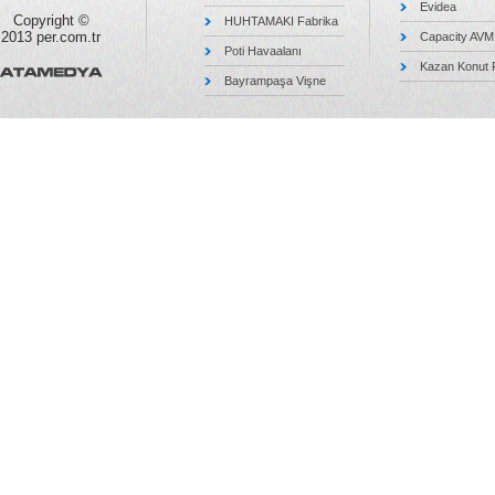
Evidea
Copyright ©
HUHTAMAKI Fabrika
2013 per.com.tr
Capacity AVM
Poti Havaalanı
Kazan Konut P
Bayrampaşa Vişne