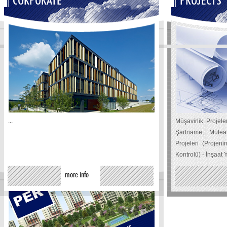
CORPORATE
PROJECTS
...
Müşavirlik Projel
Şartname, Mütea
Projeleri (Projen
URBAN TRANSFORMATİON
Kontrolü) - İnşaat 
more info